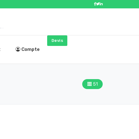
..
Devis
t
Compte
51