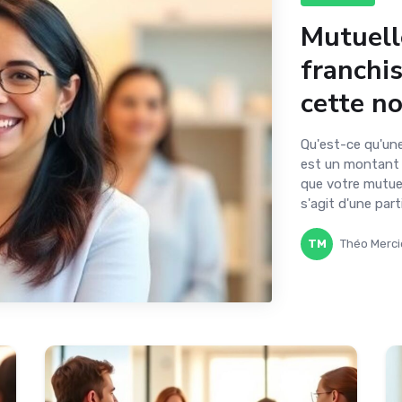
Mutuelle
franchi
cette n
Qu'est-ce qu'un
est un montant 
que votre mutue
s'agit d'une partic
TM
Théo Merci