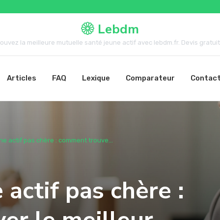
Lebdm
rouvez la meilleure mutuelle santé jeune actif avec lebdm.fr. Devis gratuit,.
Articles
FAQ
Lexique
Comparateur
Contac
ne actif pas chère : comment trouve...
actif pas chère :