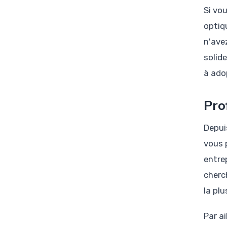
Si vo
optiq
n'ave
solid
à ado
Pro
Depui
vous 
entre
cherch
la pl
Par a