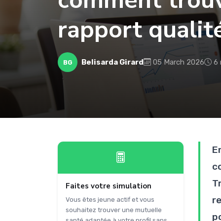
comment trouv
rapport qualité
Belisarda Girard
05 March 2026
6 
BG
E
c
T
Faites votre simulation
r
Vous êtes jeune actif et vous
souhaitez trouver une mutuelle
po
santé adaptée à votre profil sans