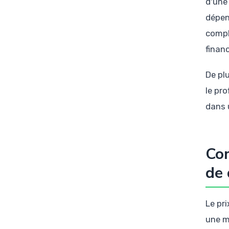
d'une
dépen
compl
financi
De pl
le pr
dans 
Com
de 
Le pri
une m