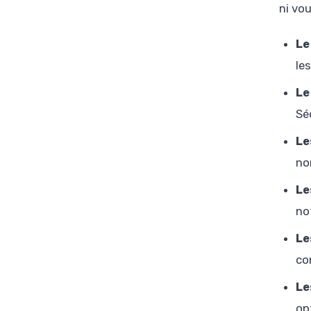
ni vo
Le
le
Le
Sé
Le
no
Le
no
Le
co
Le
op