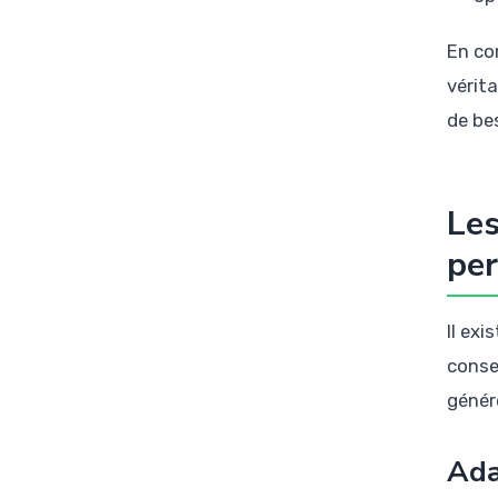
En co
vérit
de bes
Les
per
Il ex
conse
génér
Ada