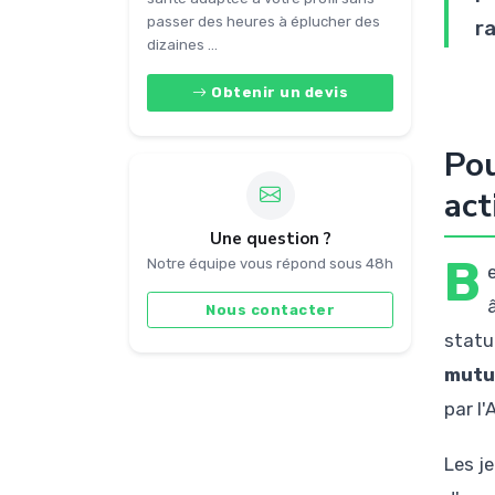
passer des heures à éplucher des
ra
dizaines ...
Obtenir un devis
Pou
act
Une question ?
B
Notre équipe vous répond sous 48h
Nous contacter
statu
mutue
par l
Les j