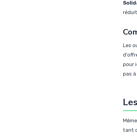
Solid
rédui
Com
Les o
d'offr
pour i
pas à
Les
Même 
tant q