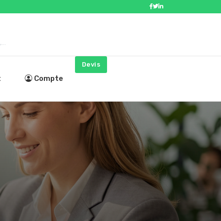
..
Devis
t
Compte