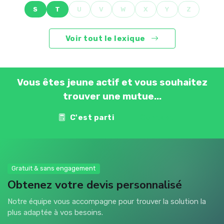
S
T
U
V
W
X
Y
Z
Voir tout le lexique
Vous êtes jeune actif et vous souhaitez
trouver une mutue...
C'est parti
Contact
Gratuit & sans engagement
Obtenez votre devis personnalisé
Notre équipe vous accompagne pour trouver la solution la
plus adaptée à vos besoins.