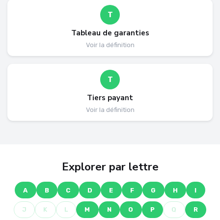
T
Tableau de garanties
Voir la définition
T
Tiers payant
Voir la définition
Explorer par lettre
A
B
C
D
E
F
G
H
I
J
K
L
M
N
O
P
Q
R