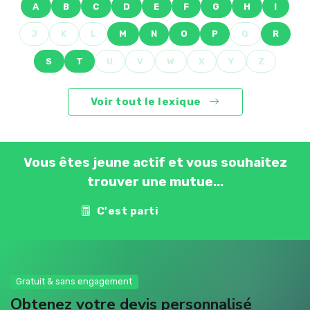
A
B
C
D
E
F
G
H
I
J
K
L
M
N
O
P
Q
R
S
T
U
V
W
X
Y
Z
Voir tout le lexique
Vous êtes jeune actif et vous souhaitez
trouver une mutue...
C'est parti
Contact
Gratuit & sans engagement
Obtenez votre devis personnalisé