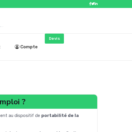
..
Devis
t
Compte
mploi ?
ent au dispositif de
portabilité de la